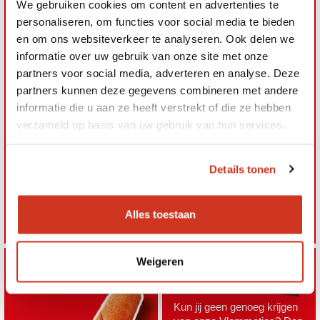
We gebruiken cookies om content en advertenties te
personaliseren, om functies voor social media te bieden
en om ons websiteverkeer te analyseren. Ook delen we
Van deze heerlijke pikante
VlamPijpen kun je niet
informatie over uw gebruik van onze site met onze
afblijven. Een krokant
partners voor social media, adverteren en analyse. Deze
gepaneerde rol naar
partners kunnen deze gegevens combineren met andere
authentiek recept om
informatie die u aan ze heeft verstrekt of die ze hebben
heerlijk lang van te
verzameld op basis van uw gebruik van hun services.
genieten. Gevuld met lekker
pittig gekruid Vlammetjes®
gehakt. Gemaakt naar
geheim recept van Bert.
Details tonen
Lekker pittig
Gevuld met originele
Alles toestaan
Vlammetjes® vulling
Weigeren
Kun jij geen genoeg krijgen