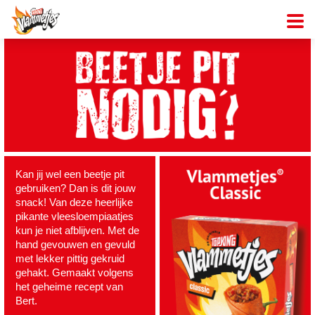
Kan jij wel een beetje pit
gebruiken? Dan is dit jouw
snack! Van deze heerlijke
pikante vleesloempiaatjes
kun je niet afblijven. Met de
hand gevouwen en gevuld
met lekker pittig gekruid
gehakt. Gemaakt volgens
het geheime recept van
Bert.