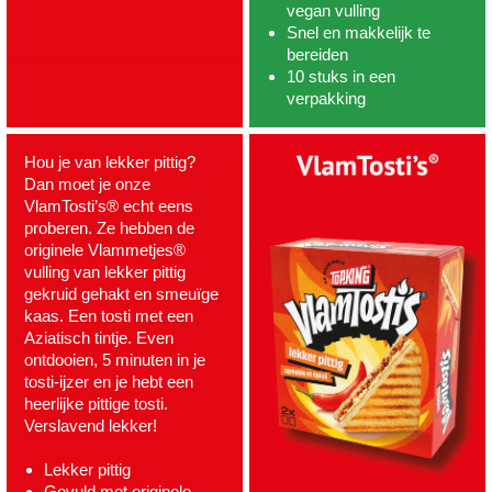
vegan vulling
Snel en makkelijk te
bereiden
10 stuks in een
verpakking
Hou je van lekker pittig?
Dan moet je onze
VlamTosti’s® echt eens
proberen. Ze hebben de
originele Vlammetjes®
vulling van lekker pittig
gekruid gehakt en smeuïge
kaas. Een tosti met een
Aziatisch tintje. Even
ontdooien, 5 minuten in je
tosti-ijzer en je hebt een
heerlijke pittige tosti.
Verslavend lekker!
Lekker pittig
Gevuld met originele