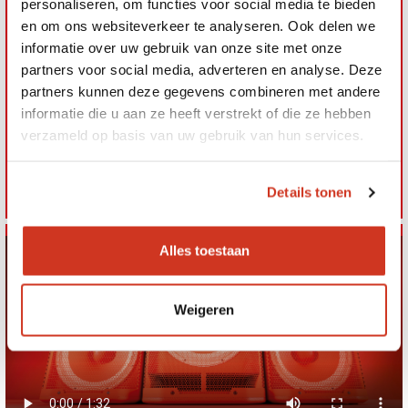
personaliseren, om functies voor social media te bieden
brandweerwagen om
en om ons websiteverkeer te analyseren. Ook delen we
feestjes die wel wat pit
informatie over uw gebruik van onze site met onze
kunnen gebruiken op te
partners voor social media, adverteren en analyse. Deze
‘spicen’. Houd onze socials
partners kunnen deze gegevens combineren met andere
in de gaten!
informatie die u aan ze heeft verstrekt of die ze hebben
verzameld op basis van uw gebruik van hun services.
Details tonen
Alles toestaan
Weigeren