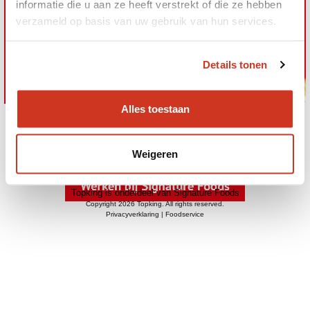
informatie die u aan ze heeft verstrekt of die ze hebben
verzameld op basis van uw gebruik van hun services.
Details tonen
Alles toestaan
®
Vlammetjes
is een merk van Topking
Weigeren
verkoop.topking@signaturefoods.com
Topking is onderdeel van Signature Foods
Copyright 2026 Topking. All rights reserved.
Privacyverklaring
|
Foodservice